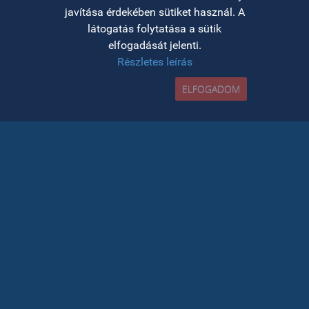
javítása érdekében sütiket használ. A
látogatás folytatása a sütik
elfogadását jelenti.
Részletes leírás
TOP
ELFOGADOM
ONLINE IRATKOZÁS
https://admitere.ubbcluj.ro