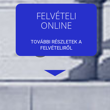
FELVÉTELI
ONLINE
TOVÁBBI RÉSZLETEK A
FELVÉTELIRŐL