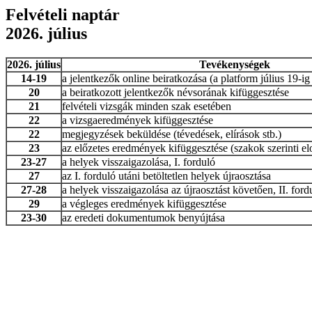
Felvételi naptár
2026. július
2026. július
Tevékenységek
14-19
a jelentkezők online beiratkozása (a platform július 19-ig
20
a beiratkozott jelentkezők névsorának kifüggesztése
21
felvételi vizsgák minden szak esetében
22
a vizsgaeredmények kifüggesztése
22
megjegyzések beküldése (tévedések, elírások stb.)
23
az előzetes eredmények kifüggesztése (szakok szerinti el
23-27
a helyek visszaigazolása, I. forduló
27
az I. forduló utáni betöltetlen helyek újraosztása
27-28
a helyek visszaigazolása az újraosztást követően, II. ford
29
a végleges eredmények kifüggesztése
23-30
az eredeti dokumentumok benyújtása