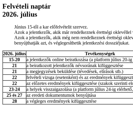
Felvételi naptár
2026. július
Június 15-től a kar előfelvételit szervez.
Azok a jelentkezők, akik már rendelkeznek érettségi oklevéllel 
Azok a jelentkezők, akik még nem rendelkeznek érettségi oklevél
benyújthatják azt, és véglegesíthetik jelentkezési dossziéjukat.
2026. július
Tevékenységek
15-20
a jelentkezők online beiratkozása (a platform július 20-ig
21
a beiratkozott jelentkezők névsorának kifüggesztése
21
a megjegyzések beküldése (tévedések, elírások stb.)
22
felvételi vizsga (esetenként) és az eredmények kifüggesz
22
az előzetes eredmények kifüggesztése (szakok szerinti el
23-24
a helyek visszaigazolása (a platform július 24-ig elérhető
25 és 27
az eredeti dokumentumok benyújtása
28
a végleges eredmények kifüggesztése