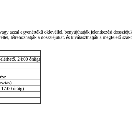
vagy azzal egyenértékű oklevéllel, benyújthatják jelentkezési dossziéjuk
lel, létrehozhatják a dossziéjukat, és kiválaszthatják a megfelelő szak
 elérhető, 24:00 óráig)
tése
osztás)
, 17:00 óráig)