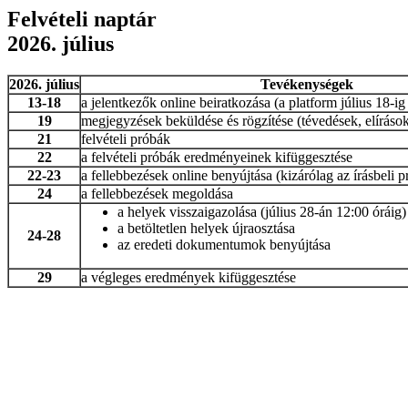
Felvételi naptár
2026. július
2026. július
Tevékenységek
13-18
a jelentkezők online beiratkozása (a platform július 18-ig
19
megjegyzések beküldése és rögzítése (tévedések, elírások
21
felvételi próbák
22
a felvételi próbák eredményeinek kifüggesztése
22-23
a fellebbezések online benyújtása (kizárólag az írásbeli p
24
a fellebbezések megoldása
a helyek visszaigazolása (július 28-án 12:00 óráig)
a betöltetlen helyek újraosztása
24-28
az eredeti dokumentumok benyújtása
29
a végleges eredmények kifüggesztése