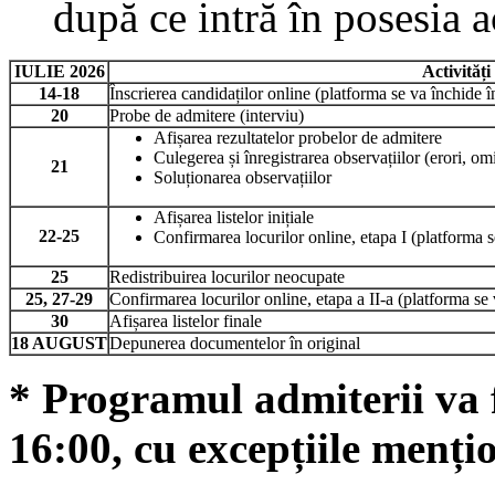
după ce intră în posesia a
IULIE 2026
Activități
14-18
Înscrierea candidaților online (platforma se va închide î
20
Probe de admitere (interviu)
Afișarea rezultatelor probelor de admitere
Culegerea și înregistrarea observațiilor (erori, om
21
Soluționarea observațiilor
Afișarea listelor inițiale
22-25
Confirmarea locurilor online, etapa I (platforma s
25
Redistribuirea locurilor neocupate
25, 27-29
Confirmarea locurilor online, etapa a II-a (platforma se 
30
Afișarea listelor finale
18 AUGUST
Depunerea documentelor în original
* Programul admiterii va f
16:00, cu excepțiile menți