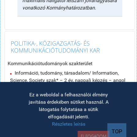
maximális hallgatói létszám jóváhagyására
vonatkozó Kormányhatározatban.
POLITIKA-, KÖZIGAZGATÁS- ÉS
KOMMUNIKÁCIÓTUDOMÁNYI KAR
Kommunikációtudományok szakterület
Információ, tudomány, társadalom/ Information,
Science, Society szak* – 2 év, nappali képzés – angol
nyelven
Ez a weboldal a felhasználói élmény
javítása érdekében sütiket használ. A
látogatás folytatása a sütik
*Az említett új szakok csak abban az
elfogadását jelenti.
esetben indulnak, ha megjelennek az
Részletes leírás
akkreditált magiszteri
TOP
szakterületek/egyetemi tanulmányi
ELFOGADOM