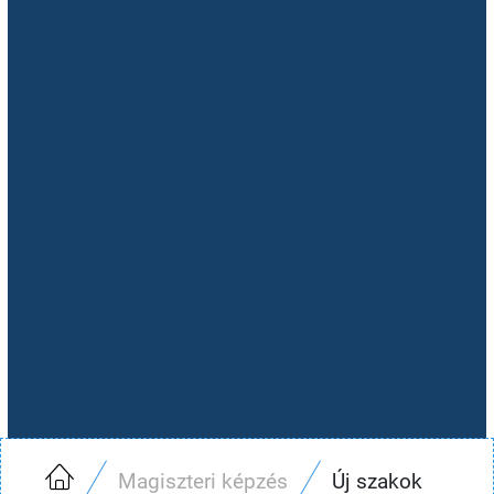
Magiszteri képzés
Új szakok