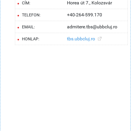
Horea út 7., Kolozsvár
CÍM:
+40-264-599.170
TELEFON:
admitere.tbs@ubbcluj.ro
EMAIL:
tbs.ubbcluj.ro
HONLAP: