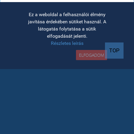
Ez a weboldal a felhasználói élmény
javítása érdekében sütiket használ. A
látogatás folytatása a sütik
elfogadását jelenti.
Részletes leírás
TOP
ELFOGADOM
felvételi INFO
Az azonos bejutási átlagjegyek esetén a
helyek elosztására vonatkozó kritériumok
megtekinthetőek a kari honlapon
A részletes felvételi naptár (a felvételi
platform elérésének időpontjai) a kari
honlapon tekinthető meg