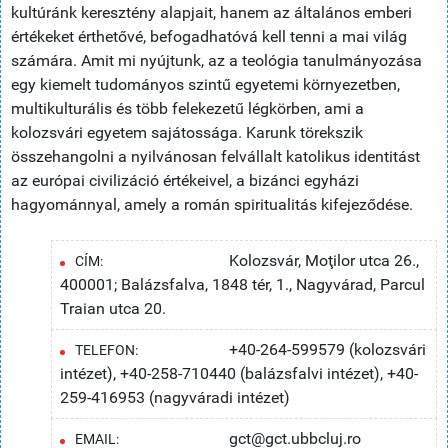
kultúránk keresztény alapjait, hanem az általános emberi
értékeket érthetővé, befogadhatóvá kell tenni a mai világ
számára. Amit mi nyújtunk, az a teológia tanulmányozása
egy kiemelt tudományos szintű egyetemi környezetben,
multikulturális és több felekezetű légkörben, ami a
kolozsvári egyetem sajátossága. Karunk törekszik
összehangolni a nyilvánosan felvállalt katolikus identitást
az európai civilizáció értékeivel, a bizánci egyházi
hagyománnyal, amely a román spiritualitás kifejeződése.
Kolozsvár, Moţilor utca 26.,
CÍM:
400001; Balázsfalva, 1848 tér, 1., Nagyvárad, Parcul
Traian utca 20.
+40-264-599579 (kolozsvári
TELEFON:
intézet), +40-258-710440 (balázsfalvi intézet), +40-
259-416953 (nagyváradi intézet)
gct@gct.ubbcluj.ro
EMAIL: