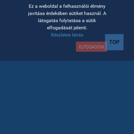
Ez a weboldal a felhasználói élmény
javítása érdekében sütiket használ. A
látogatás folytatása a sütik
felvételi INFO
elfogadását jelenti.
Részletes leírás
TOP
ELFOGADOM
Az azonos bejutási átlagjegyek esetén a
helyek elosztására vonatkozó kritériumok
megtekinthetőek a kari honlapon
A részletes felvételi naptár (a felvételi
platform elérésének időpontjai) a kari
honlapon tekinthető meg
A felvételivel kapcsolatos további
információkért (szabályzat, bibliográfia,
kritériumok, részletek) látogasson el a Kar
intézeteinek honlapjára