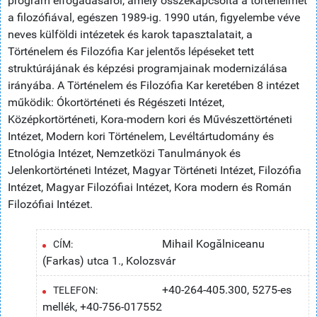
program elfogadásáról, amely összekapcsolta a történelmet
a filozófiával, egészen 1989-ig. 1990 után, figyelembe véve
neves külföldi intézetek és karok tapasztalatait, a
Történelem és Filozófia Kar jelentős lépéseket tett
struktúrájának és képzési programjainak modernizálása
irányába. A Történelem és Filozófia Kar keretében 8 intézet
működik: Ókortörténeti és Régészeti Intézet,
Középkortörténeti, Kora-modern kori és Művészettörténeti
Intézet, Modern kori Történelem, Levéltártudomány és
Etnológia Intézet, Nemzetközi Tanulmányok és
Jelenkortörténeti Intézet, Magyar Történeti Intézet, Filozófia
Intézet, Magyar Filozófiai Intézet, Kora modern és Román
Filozófiai Intézet.
Mihail Kogălniceanu
CÍM:
(Farkas) utca 1., Kolozsvár
+40-264-405.300, 5275-es
TELEFON:
mellék, +40-756-017552