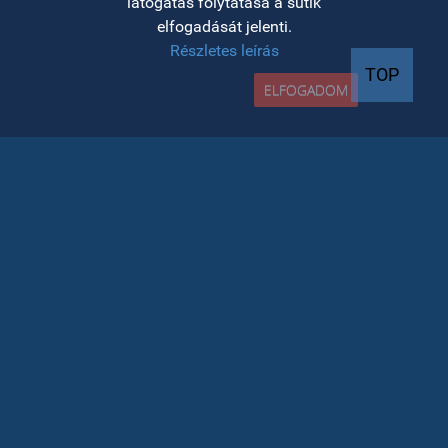
látogatás folytatása a sütik
elfogadását jelenti.
Részletes leírás
TOP
ELFOGADOM
felvételi INFO
Az azonos bejutási átlagjegyek esetén a
helyek elosztására vonatkozó kritériumok
megtekinthetőek a kari honlapon
A részletes felvételi naptár (a felvételi
platform elérésének időpontjai) a kari
honlapon tekinthető meg
A felvételivel kapcsolatos további