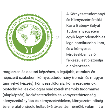
A Környezettudományi
és Környezetmérnöki
Kar a Babeș–Bolyai
Tudományegyetem
egyik legmodernebb és
legdinamikusabb kara,
és a környezeti
kérdésekben való
felkészülést biztosítja
alapképzésen,
magiszteri és doktori képzésen, a legújabb, attraktív és
népszerű szakokon: környezettudomány (román és magyar
tannyelvű képzés), környezetföldrajz, környezetmérnöki,
biotechnikai és ökológiai rendszerek mérnöki tudománya
(alapképzés); kockázatértékelés és környezetbiztonság,
környezetirányítás és környezetvédelem, környezetminőség
és energiaforrások, hulladékértékesítés mérnöki, valamint a