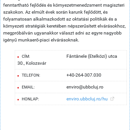
fenntartható fejlődés és környezetmenedzsment magiszteri
szakokon. Az elmúlt évek során karunk fejlődött, és
folyamatosan alkalmazkodott az oktatási politikák és a
környezeti stratégiák keretében népszerűsített elvárásokhoz,
megpróbálván ugyanakkor választ adni az egyre nagyobb
igényű munkaerő-piaci elvárásoknak.
Fântânele (Etelközi) utca
CÍM:
30., Kolozsvár
+40-264-307.030
TELEFON:
enviro@ubbcluj.ro
EMAIL:
enviro.ubbcluj.ro/hu
HONLAP: