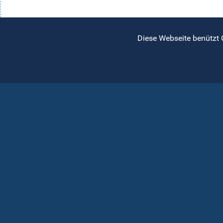
Diese Webseite benützt 
Soz
Mihail Kogălniceanu-Str.,
Unt
Nr. 1
Kan
400084, Klausenburg,
Inf
Rumänien
Org
Tel.: +40 264 405 300
de