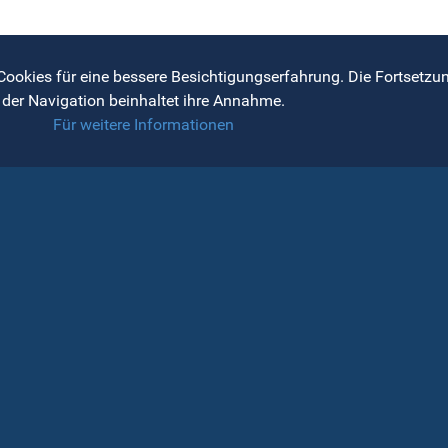
Cookies für eine bessere Besichtigungserfahrung. Die Fortsetzu
der Navigation beinhaltet ihre Annahme.
Für weitere Informationen
INFORMATIONEN FÜR
INFORMATIONEN ÜBER D
STUDIERENDE
UNIVERSITÄT
iale Dienststelle
Universitätssenat
erkünfte
Rektorat
tinen und Cafeterias
Allgemeine
Verwaltungsdirektion
ormationen für Studierende
Fakultäten
anisation der Studierenden
r BBU-OSUBB