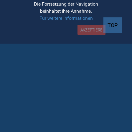
Die Fortsetzung der Navigation
E-mail : admitere.eng@ubbcluj.ro;
beinhaltet ihre Annahme.
contact.eng@ubbcluj.ro
Für weitere Informationen
TOP
Web :
https://eng.ubbcluj.ro/
AKZEPTIERE