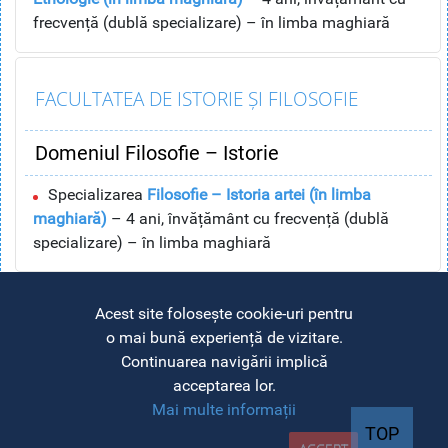
frecvență (dublă specializare) – în limba maghiară
FACULTATEA DE ISTORIE ȘI FILOSOFIE
Domeniul Filosofie – Istorie
Specializarea
Filosofie – Istoria artei (în limba
maghiară)
– 4 ani, învățământ cu frecvență (dublă
specializare) – în limba maghiară
FACULTATEA DE CHIMIE ȘI INGINERIE
Acest site folosește cookie-uri pentru
CHIMICĂ
o mai bună experiență de vizitare.
Continuarea navigării implică
acceptarea lor.
Domeniul Chimie – Fizică
Mai multe informații
TOP
Specializarea
Chimie – Fizică – 4 ani, învățământ cu